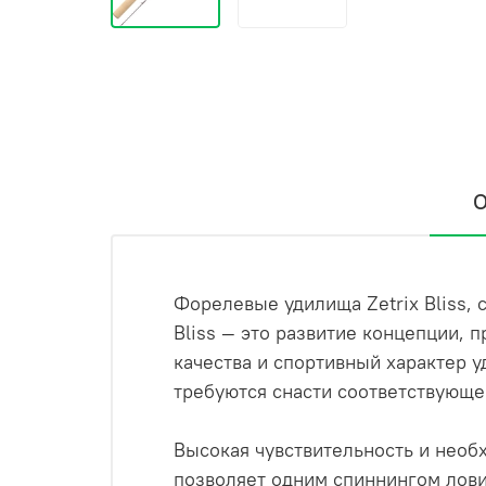
О
Форелевые удилища Zetrix Bliss, созданные как современ
Bliss — это развитие концепции, прошедшей проверку време
качества и спортивный характер 
требуются снасти соответствующе
Высокая чувствительность и необходимый запас сдер
позволяет одним спиннингом лови