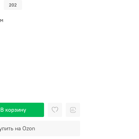
202
СМ
В корзину
упить на Ozon