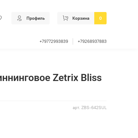
Профиль
Корзина
0
+79772993839
+79268937883
нинговое Zetrix Bliss
арт.
ZBS-642SUL