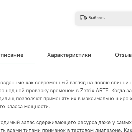
Выбрать
писание
Характеристики
Отзы
ный взгляд на ловлю спиннингом в легком классе. Во многом
нем в Zetrix ARTE. Когда заложенные изначально рабочие
удилищ позволяют применять их в максимально широко
го класса мощности.
живающего ресурса даже у самых легких моделей Zetrix Bliss
ть всеми типами приманок в тестовом диапазоне. К