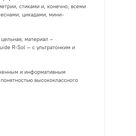
трии, стиками и, конечно, всеми
снами, цикадами, мини-
 цельная, материал –
ide R-Sol — с ультратонким и
руженным и информативным
 понятностью высококлассного