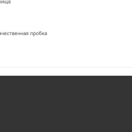
лища
ачественная пробка