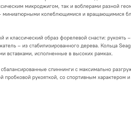
ическим микроджигом, так и воблерами разной геоме
— миниатюрными колеблющимися и вращающимися бле
й и классический образ форелевой снасти: рукоять –
атель – из стабилизированного дерева. Кольца Seagu
ми вставками, исполненные в высоких рамках.
е, сбалансированные спиннинги с максимально разг
й пробковой рукояткой, со спортивным характером и